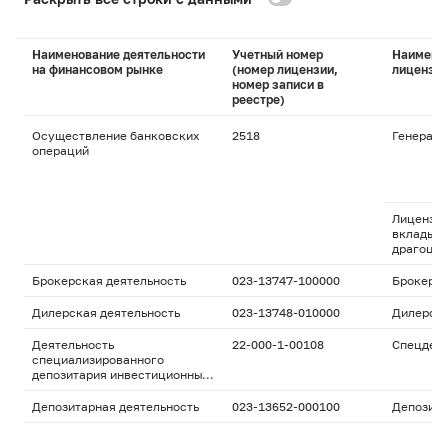
Наименование деятельности
Учетный номер
Наимено
на финансовом рынке
(номер лицензии,
лицензи
номер записи в
реестре)
Осуществление банковских
2518
Генераль
операций
Лицензия
вклады и
драгоцен
Брокерская деятельность
023-13747-100000
Брокерс
Дилерская деятельность
023-13748-010000
Дилерск
Деятельность
22-000-1-00108
Спецдепо
специализированного
депозитария инвестиционных
фондов, паевых
инвестиционных фондов и
Депозитарная деятельность
023-13652-000100
Депозита
негосударственных
пенсионных фондов