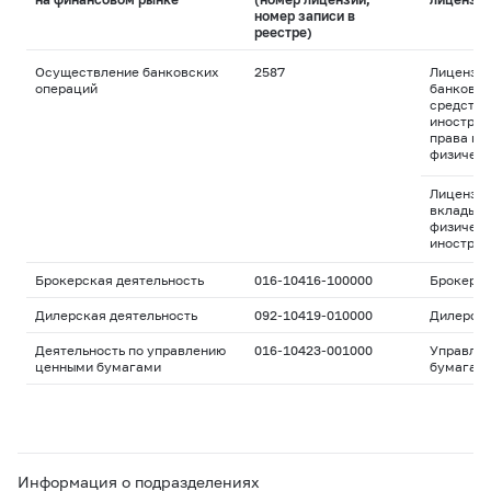
номер записи в
реестре)
Осуществление банковских
2587
Лицензия
операций
банковск
средства
иностран
права пр
физическ
Лицензия
вклады д
физическ
иностран
Брокерская деятельность
016-10416-100000
Брокерс
Дилерская деятельность
092-10419-010000
Дилерск
Деятельность по управлению
016-10423-001000
Управле
ценными бумагами
бумагам
Информация о подразделениях