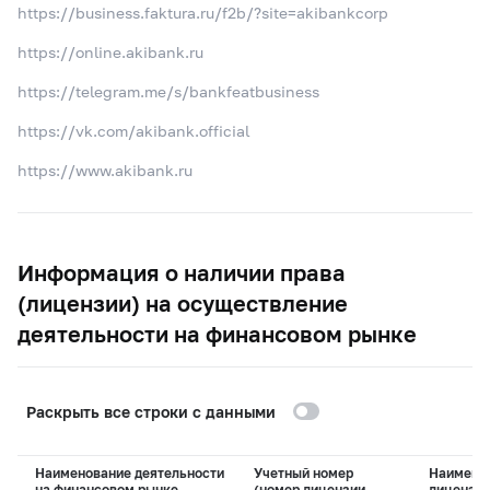
https://business.faktura.ru/f2b/?site=akibankcorp
https://online.akibank.ru
https://telegram.me/s/bankfeatbusiness
https://vk.com/akibank.official
https://www.akibank.ru
Информация о наличии права
(лицензии) на осуществление
деятельности на финансовом рынке
Раскрыть все строки с данными
Наименование деятельности
Учетный номер
Наимено
на финансовом рынке
(номер лицензии,
лицензи