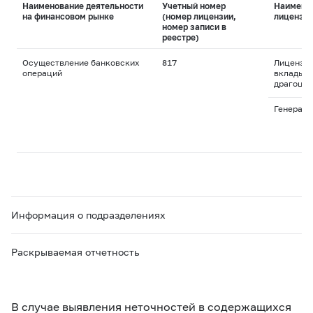
Наименование деятельности
Учетный номер
Наимено
на финансовом рынке
(номер лицензии,
лицензи
номер записи в
реестре)
Осуществление банковских
817
Лицензия
операций
вклады и
драгоцен
Генераль
Информация о подразделениях
Раскрываемая отчетность
В случае выявления неточностей в содержащихся