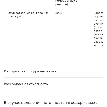
номер записи в
реестре)
Осуществление банковских
3298
Базовая 
операций
осуществ
операций
рублях и
(с право
вклады д
физическ
осуществ
операций
металла
Информация о подразделениях
Раскрываемая отчетность
В случае выявления неточностей в содержащихся