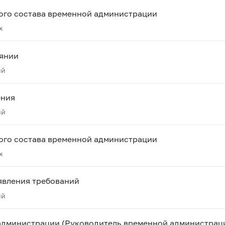
ого состава временной администрации
х
янии
ий
ения
ий
ого состава временной администрации
х
явления требований
ий
 администрации
(Руководитель временной администраци