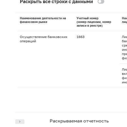
Раскрыть все строки с данными
Наименование деятельности на
Учетный номер
На
финансовом рынке
(номер лицензии, номер
лиц
записи в реестре)
Осуществление банковских
1663
Ли
операций
ба
ср
ин
пр
фи
Ли
вк
фи
ин
Раскрываемая отчетность