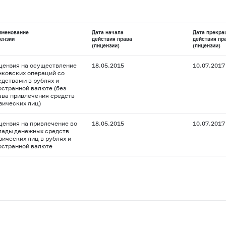
именование
Дата начала
Дата прекра
ензии
действия права
действия пр
(лицензии)
(лицензии)
цензия на осуществление
18.05.2015
10.07.2017
нковских операций со
едствами в рублях и
остранной валюте (без
ава привлечения средств
зических лиц)
цензия на привлечение во
18.05.2015
10.07.2017
лады денежных средств
зических лиц в рублях и
остранной валюте