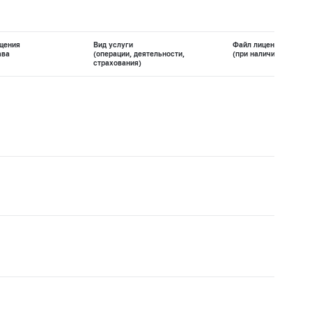
щения
Вид услуги
Файл лицензии
ава
(операции, деятельности,
(при наличии)
страхования)