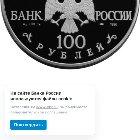
На сайте Банка России
используются файлы cookie
Оставаясь на
www.cbr.ru
, вы принимаете
пользовательское соглашение
Подтвердить