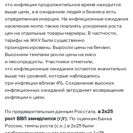
что инфляция продолжительное время находится
выше цели, а в ожиданиях людей и бизнеса есть
определенная инерция. На инфляционные ожидания
населения могло также повлиять ускорение роста
цен на отдельные товары-маркеры. В частности,
тарифы на ЖКУ были существенно
проиндексированы. Выросли цены на бензин.
Высокими темпами росли цены на мясо
и мясопродукты. Участники отметили,
что инфляционные ожидания остаются значительно
выше тех уровней, которые наблюдались
при инфляции вблизи 4%. Сохранение высоких
инфляционных ожиданий затрудняет возвращение
инфляции к цели.
По предварительным данным Росстата,
в 2к25
рост ВВП замедлился (г/г)
. По оценкам Банка
России, темпы роста (с.к.) в 2к25 были
слабоположительными относительно 1к25.