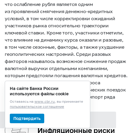
что ослабление рубля является одним
из проявлений смягчения денежно-кредитных
условий, в том числе корректировки ожиданий
участников рынка относительно траектории
ключевой ставки. Кроме того, участники отметили,
что влияние на динамику курса оказали и разовые,
в том числе сезонные, факторы, а также ухудшение
геополитических настроений. Среди разовых
факторов называлось возможное снижение продаж
валютной выручки отдельными компаниями,
которым предстояли погашения валютных кредитов.
Среди сезонных факторов — рост спроса
На сайте Банка России
на иностранную валюту для туристических поездок
используются файлы cookie
и авансовых платежей за будущий импорт ряда
Оставаясь на
www.cbr.ru
, вы принимаете
непродовольственных товаров.
пользовательское соглашение
Подтвердить
Содержание раздела
Инфляционные риски