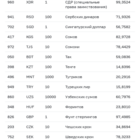
960
XDR
1
СДР (специальные
99,3524
права заимствования)
941
RSD
100
Сербских динаров
71,9326
702
SGD
1
Сингапурский доллар
56,7582
417
KGS
100
Сомов
82,9728
972
TJS
10
Сомони
78,4429
050
BDT
100
Так
59,0836
398
KZT
100
Тенге
14,8396
496
MNT
1000
Тугриков
20,2916
949
TRY
10
Турецких лир
15,8199
860
UZS
10000
Узбекских сумов
60,7976
348
HUF
100
Форинтов
23,8010
826
GBP
1
Фунт стерлингов
97,4985
203
CZK
10
Чешских крон
34,8694
752
SEK
10
Шведских крон
78,3233