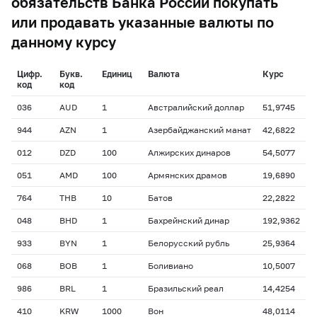
обязательств Банка России покупать
или продавать указанные валюты по
данному курсу
Цифр.
Букв.
Единиц
Валюта
Курс
код
код
036
AUD
1
Австралийский доллар
51,9745
944
AZN
1
Азербайджанский манат
42,6822
012
DZD
100
Алжирских динаров
54,5077
051
AMD
100
Армянских драмов
19,6890
764
THB
10
Батов
22,2822
048
BHD
1
Бахрейнский динар
192,9362
933
BYN
1
Белорусский рубль
25,9364
068
BOB
1
Боливиано
10,5007
986
BRL
1
Бразильский реал
14,4254
410
KRW
1000
Вон
48,0114