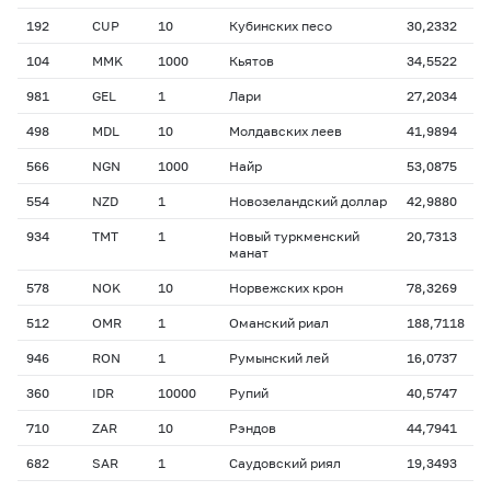
192
CUP
10
Кубинских песо
30,2332
104
MMK
1000
Кьятов
34,5522
981
GEL
1
Лари
27,2034
498
MDL
10
Молдавских леев
41,9894
566
NGN
1000
Найр
53,0875
554
NZD
1
Новозеландский доллар
42,9880
934
TMT
1
Новый туркменский
20,7313
манат
578
NOK
10
Норвежских крон
78,3269
512
OMR
1
Оманский риал
188,7118
946
RON
1
Румынский лей
16,0737
360
IDR
10000
Рупий
40,5747
710
ZAR
10
Рэндов
44,7941
682
SAR
1
Саудовский риял
19,3493