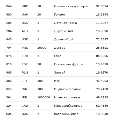
344
HKD
10
Гонконгских долларов
92,5624
980
UAH
10
Гривен
16,3644
208
DKK
1
Датская крона
11,3067
784
AED
1
Дирхам ОАЭ
19,7576
840
USD
1
Доллар США
72,5597
704
VND
10000
Донгов
28,8611
978
EUR
1
Евро
84,6096
818
EGP
10
Египетских фунтов
13,9898
985
PLN
1
Злотый
19,9570
392
JPY
100
Иен
45,4293
356
INR
100
Индийских рупий
76,2420
364
IRR
1000000
Иранских риалов
49,5193
124
CAD
1
Канадский доллар
52,4389
634
QAR
1
Катарский риал
19,9340